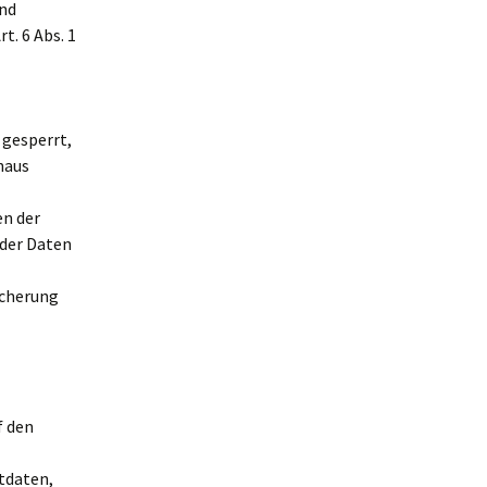
und
t. 6 Abs. 1
 gesperrt,
naus
en der
 der Daten
eicherung
f den
tdaten,