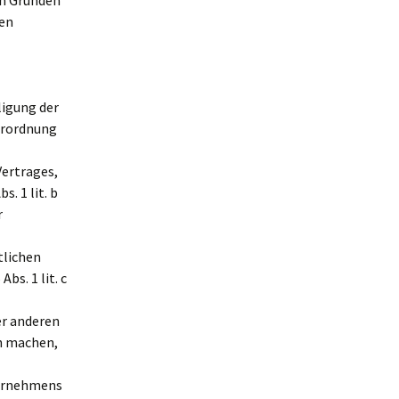
en Gründen
ten
ligung der
verordnung
Vertrages,
s. 1 lit. b
r
tlichen
bs. 1 lit. c
er anderen
h machen,
ternehmens