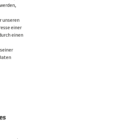
 werden,
r unseren
resse einer
durch einen
 seiner
 Daten
les