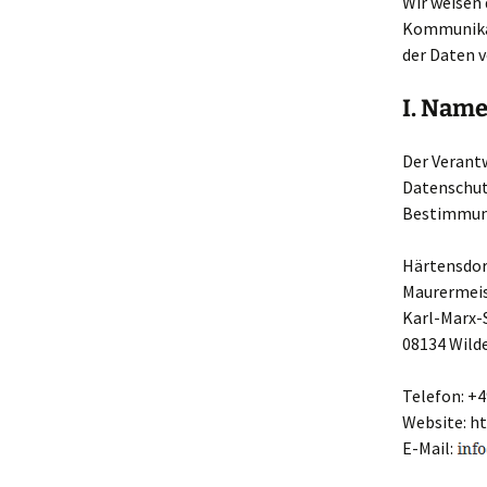
Wir weisen 
Kommunikat
der Daten v
I. Name
Der Verant
Datenschut
Bestimmung
Härtensdo
Maurermeis
Karl-Marx-
08134 Wilde
Telefon: +49
Website: h
E-Mail: