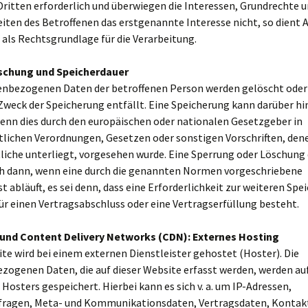
Dritten erforderlich und überwiegen die Interessen, Grundrechte 
iten des Betroffenen das erstgenannte Interesse nicht, so dient Ar
O als Rechtsgrundlage für die Verarbeitung.
schung und Speicherdauer
enbezogenen Daten der betroffenen Person werden gelöscht oder
Zweck der Speicherung entfällt. Eine Speicherung kann darüber hi
wenn dies durch den europäischen oder nationalen Gesetzgeber in
tlichen Verordnungen, Gesetzen oder sonstigen Vorschriften, den
liche unterliegt, vorgesehen wurde. Eine Sperrung oder Löschung
ch dann, wenn eine durch die genannten Normen vorgeschriebene
st abläuft, es sei denn, dass eine Erforderlichkeit zur weiteren Sp
ür einen Vertragsabschluss oder eine Vertragserfüllung besteht.
 und Content Delivery Networks (CDN): Externes Hosting
te wird bei einem externen Dienstleister gehostet (Hoster). Die
zogenen Daten, die auf dieser Website erfasst werden, werden au
 Hosters gespeichert. Hierbei kann es sich v. a. um IP-Adressen,
ragen, Meta- und Kommunikationsdaten, Vertragsdaten, Kontak