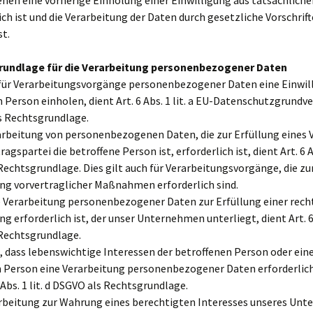
denen eine vorherige Einholung einer Einwilligung aus tatsächlich
ch ist und die Verarbeitung der Daten durch gesetzliche Vorschrif
st.
rundlage für die Verarbeitung personenbezogener Daten
 für Verarbeitungsvorgänge personenbezogener Daten eine Einwil
 Person einholen, dient Art. 6 Abs. 1 lit. a EU-Datenschutzgrund
s Rechtsgrundlage.
arbeitung von personenbezogenen Daten, die zur Erfüllung eines 
agspartei die betroffene Person ist, erforderlich ist, dient Art. 6 Ab
echtsgrundlage. Dies gilt auch für Verarbeitungsvorgänge, die zu
ng vorvertraglicher Maßnahmen erforderlich sind.
e Verarbeitung personenbezogener Daten zur Erfüllung einer rech
ng erforderlich ist, der unser Unternehmen unterliegt, dient Art. 6 A
Rechtsgrundlage.
l, dass lebenswichtige Interessen der betroffenen Person oder ein
n Person eine Verarbeitung personenbezogener Daten erforderlic
6 Abs. 1 lit. d DSGVO als Rechtsgrundlage.
rarbeitung zur Wahrung eines berechtigten Interesses unseres Un