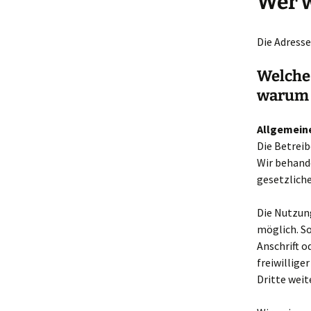
Wer w
Die Adresse
Welche
warum 
Allgemein
Die Betreib
Wir behand
gesetzlich
Die Nutzun
möglich. S
Anschrift o
freiwillige
Dritte wei