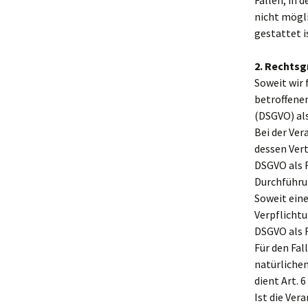
Fällen, in 
nicht mögli
gestattet i
2. Rechtsg
Soweit wir
betroffenen
(DSGVO) al
Bei der Ver
dessen Vertr
DSGVO als R
Durchführu
Soweit ein
Verpflichtu
DSGVO als 
Für den Fal
natürliche
dient Art. 
Ist die Ve