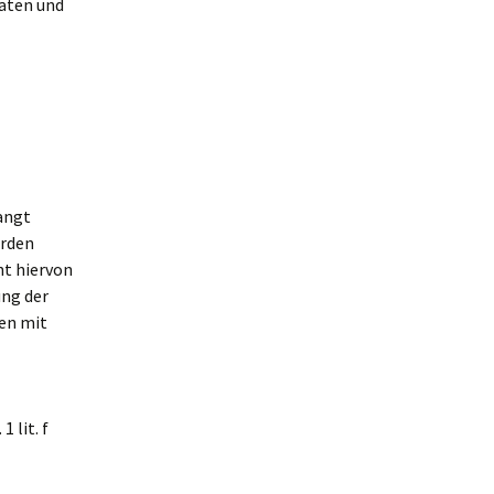
Daten und
angt
erden
ht hiervon
ung der
en mit
 lit. f