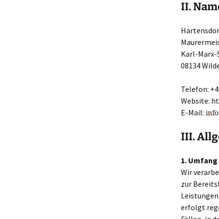
II. Nam
Härtensdo
Maurermeis
Karl-Marx-
08134 Wilde
Telefon: +49
Website: h
E-Mail:
III. Al
1. Umfang
Wir verarb
zur Bereits
Leistungen
erfolgt reg