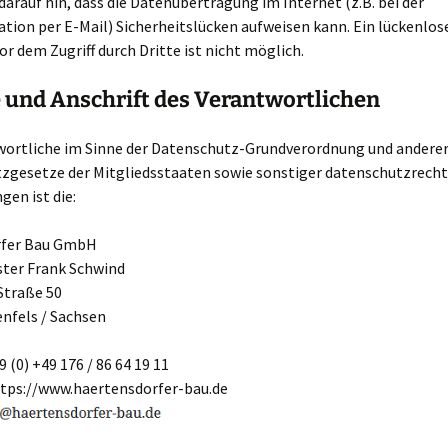
darauf hin, dass die Datenübertragung im Internet (z.B. bei der
ion per E-Mail) Sicherheitslücken aufweisen kann. Ein lückenlos
or dem Zugriff durch Dritte ist nicht möglich.
 und Anschrift des Verantwortlichen
wortliche im Sinne der Datenschutz-Grundverordnung und anderer
zgesetze der Mitgliedsstaaten sowie sonstiger datenschutzrecht
en ist die:
rfer Bau GmbH
ter Frank Schwind
Straße 50
nfels / Sachsen
 (0) +49 176 / 86 64 19 11
ttps://www.haertensdorfer-bau.de