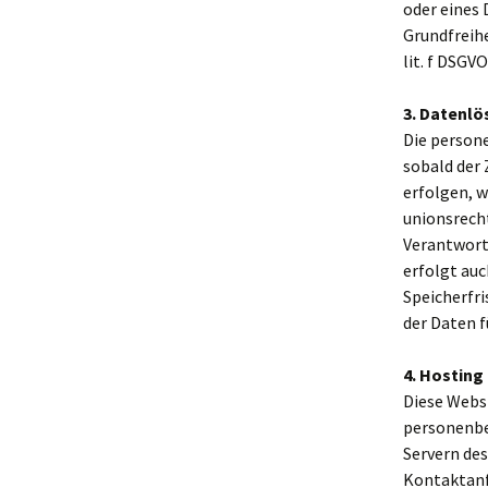
oder eines 
Grundfreihe
lit. f DSGV
3. Datenlö
Die person
sobald der 
erfolgen, 
unionsrech
Verantwort
erfolgt au
Speicherfri
der Daten f
4. Hosting
Diese Websi
personenbe
Servern des
Kontaktanf