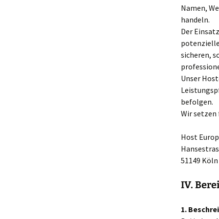
Namen, Webs
handeln.
Der Einsat
potenzielle
sicheren, s
professionel
Unser Hoste
Leistungspf
befolgen.
Wir setzen 
Host Euro
Hansestras
51149 Köln
IV. Bere
1. Beschr