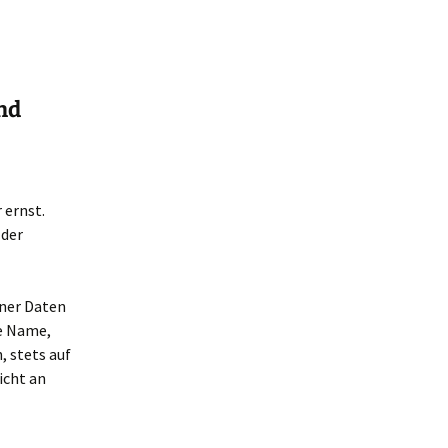
nd
 ernst.
 der
ener Daten
e Name,
, stets auf
icht an