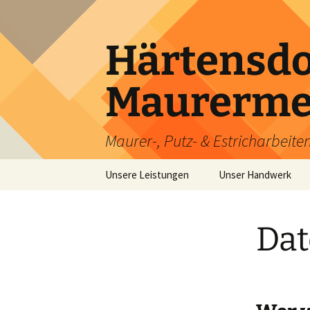
Härtensdo
Maurermei
Maurer-, Putz- & Estricharbeit
Zum
Unsere Leistungen
Unser Handwerk
Inhalt
springen
Dat