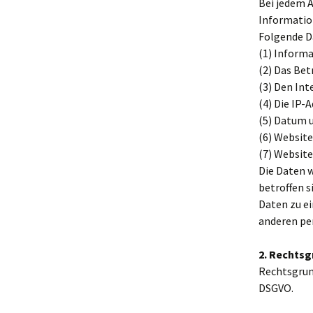
Bei jedem A
Informatio
Folgende D
(1) Inform
(2) Das Be
(3) Den Int
(4) Die IP-
(5) Datum u
(6) Website
(7) Websit
Die Daten w
betroffen s
Daten zu e
anderen pe
2. Rechtsg
Rechtsgrund
DSGVO.