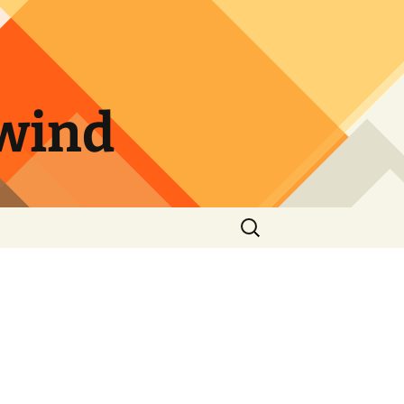
wind
Suche
nach: